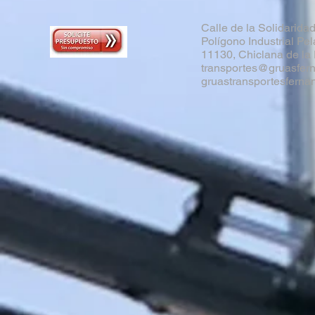
Calle de la Solidarida
Polígono
Industrial Pe
11130, Chiclana de la 
transportes@gruasfer
gruastransportesfern